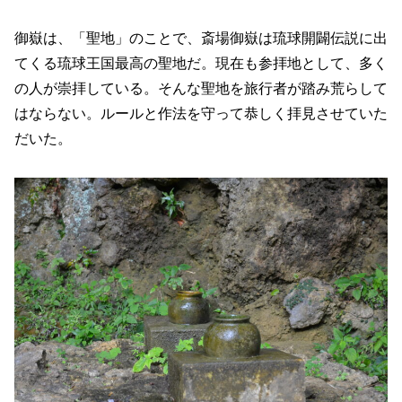
御嶽は、「聖地」のことで、斎場御嶽は琉球開闢伝説に出
てくる琉球王国最高の聖地だ。現在も参拝地として、多く
の人が崇拝している。そんな聖地を旅行者が踏み荒らして
はならない。ルールと作法を守って恭しく拝見させていた
だいた。