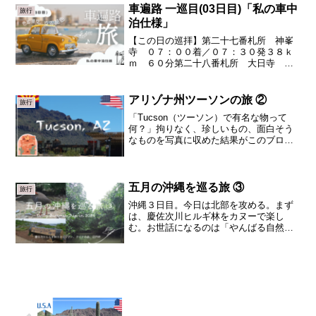
家庭も仕事もある。大阪月一...
車遍路 一巡目(03日目)「私の車中
旅行
泊仕様」
【この日の巡拝】第二十七番札所 神峯
寺 ０７：００着／０７：３０発３８ｋ
ｍ ６０分第二十八番札所 大日寺 ０
８：３０着／０８：４５発１０ｋｍ ２
５分第二十九番札所 国分寺 ０９：１
０着／０９：３５発９．４ｋｍ １５分
アリゾナ州ツーソンの旅 ②
旅行
第三十番札所 善楽寺 ０...
「Tucson（ツーソン）で有名な物って
何？」拘りなく、珍しいもの、面白そう
なものを写真に収めた結果がこのブロ
グ。約１２年前に初めてTucsonを訪れた
ときから、結構変ったと思う。その第１
は、山手の方に高級住宅が立ち並んだこ
と。そして、第２...
五月の沖縄を巡る旅 ③
旅行
沖縄３日目。今日は北部を攻める。まず
は、慶佐次川ヒルギ林をカヌーで楽し
む。お世話になるのは「やんばる自然
塾」。やんばる（山原）とは、沖縄本島
北部地域のこと。「やんばる自然塾」が
ある東村は那覇から約２時間の小さな
村、慶佐次（げさし）区は慶佐次...