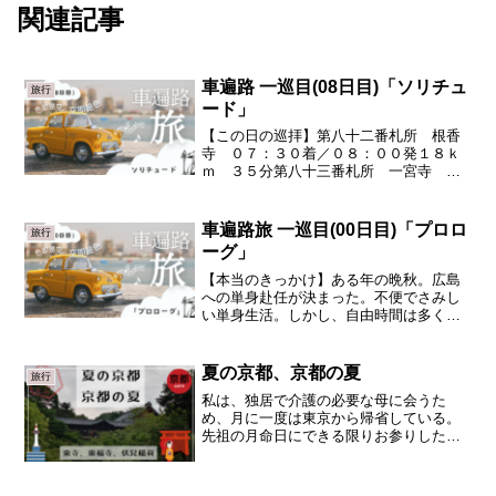
関連記事
車遍路 一巡目(08日目)「ソリチュ
旅行
ード」
【この日の巡拝】第八十二番札所 根香
寺 ０７：３０着／０８：００発１８ｋ
ｍ ３５分第八十三番札所 一宮寺 ０
８：３５着／０８：５５発１７ｋｍ ４
０分第八十四番札所 屋島寺 ０９：３
５着／１０：０５発７．７ｋｍ ２５分
車遍路旅 一巡目(00日目)「プロロ
旅行
第八十五番札所 八栗寺 ...
ーグ」
【本当のきっかけ】ある年の晩秋。広島
への単身赴任が決まった。不便でさみし
い単身生活。しかし、自由時間は多くな
る。折角だ、「旅」をしよう。「〇※△
＃◇は、いつでも行ける」、、、この考
えは明らかに誤りだ。出だしが肝心。今
夏の京都、京都の夏
旅行
行動しなければ、どこにも...
私は、独居で介護の必要な母に会うた
め、月に一度は東京から帰省している。
先祖の月命日にできる限りお参りしたい
のだが、不義理が続いている。今月は２
回目の大阪行きだが、それでも母の介護
という面では全然足りていない。私にも