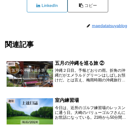
LinkedIn
コピー
maedatatsuyablog
関連記事
五月の沖縄を巡る旅 ②
旅行
沖縄２日目。予報どおりの雨。折角の沖
縄だがエメラルドグリーンはしばしお預
けだ。とは言え、梅雨時期の沖縄旅行、
当然、雨の日ブログラムも計画してい
る。ホテルで朝ジャグジーとぜいたくな
朝食を満喫したあと、車で向かった先
は、美ら海水族館。沖縄返還（...
室内練習場
趣味
今日は、近所のゴルフ練習場のレッスン
に通う日。大崎のバリューゴルフさんに
お世話になっている。21時から50分間の
室内練習場でのレッスンだ。20ydsのアプ
ローチから30yds、40yds、50ydsを練習
して、9I、7I、1Wそれからお楽し...