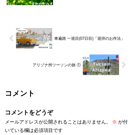
でお世話になっていた十七年前、師匠の
故工藤先生から「夏に稽古を頑張った人
は、秋に良くなる」と言われた。それ以
来、夏は自分なりに納得で...
車遍路 一巡目(07日目)「巡拝のお作法」
アリゾナ州ツーソンの旅 ①
コメント
コメントをどうぞ
メールアドレスが公開されることはありません。
※
が付
いている欄は必須項目です