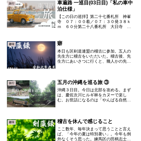
車遍路 一巡目(03日目)「私の車中
旅行
泊仕様」
【この日の巡拝】第二十七番札所 神峯
寺 ０７：００着／０７：３０発３８ｋ
ｍ ６０分第二十八番札所 大日寺 ０
８：３０着／０８：４５発１０ｋｍ ２
５分第二十九番札所 国分寺 ０９：１
０着／０９：３５発９．４ｋｍ １５分
癖
趣味
第三十番札所 善楽寺 ０...
本日も区剣道連盟の稽古に参加。五人の
先生方に稽古をいただいた。稽古後、先
生方にあいさつに行くと、幾人かの先生
が指導を下さる。先生方の表現や指導の
仕方は様々である。表現こそ異なるが、
指導内容の共通点を見出だせることがあ
る。悪癖のご指摘はその最...
五月の沖縄を巡る旅 ③
旅行
沖縄３日目。今日は北部を攻める。まず
は、慶佐次川ヒルギ林をカヌーで楽し
む。お世話になるのは「やんばる自然
塾」。やんばる（山原）とは、沖縄本島
北部地域のこと。「やんばる自然塾」が
ある東村は那覇から約２時間の小さな
村、慶佐次（げさし）区は慶佐次...
稽古を休んで感じること
趣味
ここ数年、毎年決まって思うことと言え
ば、「今年の夏は特別暑い」。今年も例
外なくそう思った。練馬区の田柄志士会