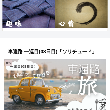
車遍路 一巡目(08日目)「ソリチュード」
旅行